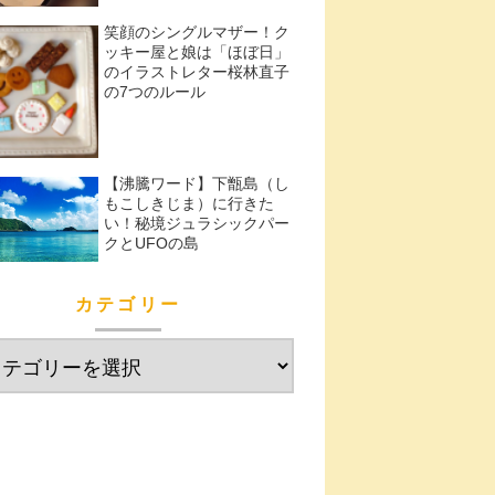
笑顔のシングルマザー！ク
ッキー屋と娘は「ほぼ日」
のイラストレター桜林直子
の7つのルール
【沸騰ワード】下甑島（し
もこしきじま）に行きた
い！秘境ジュラシックパー
クとUFOの島
カテゴリー