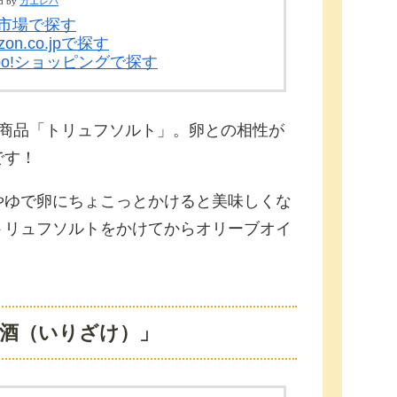
d by
カエレバ
市場で探す
zon.co.jpで探す
hoo!ショッピングで探す
ト商品「トリュフソルト」。卵との相性が
です！
やゆで卵にちょこっとかけると美味しくな
トリュフソルトをかけてからオリーブオイ
。
酒（いりざけ）」