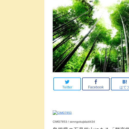
Twitter
Facebook
はて
CIMG7853 / senngokujidai4434