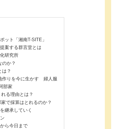
ット「湘南T-SITE」
提案する群言堂とは
化研究所
なのか？
とは？
地作りを今に生かす 婦人服
阿部家
される理由とは？
部家で採算はとれるのか？
を継承していく
ン
から今日まで