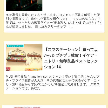
冬は家電を同時にたくさん使います。コンセント不足を解消した便
利な電源タップ、進化した商品を紹介します！ マツコの知らない世
界では、体当たりの家電ライター“藤山哲人（ふじやまてつひと）”さ
んが登場しました。 差し込みフリータップ 「...
キッチングッズ
【スマステーション】買ってよ
かったプチプラ雑貨！イケア・
ニトリ・無印良品ベストセレク
ション 14
MUJI 無印良品 / hans-johnson オシャレ！安い！実用的！そんなプ
チ・プライス雑貨が大人気！その代表的な大手であるイケア・ニト
リ・無印良品から“買ってよかった”を厳選して紹介します。 スマス
テーションでは、あなた...