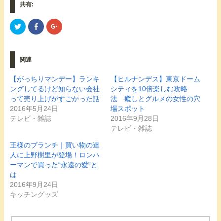
共有:
ク
F
ク
リ
a
リ
ッ
c
ッ
ク
e
ク
し
b
し
て
o
て
関連
T
o
G
w
k
o
i
で
o
t
共
g
【がっちりマンデー】ランキ
【ヒルナンデス】東京ドーム
t
有
l
ングしてるけど知らない会社
シティを10倍楽しむ攻略
e
す
e
r
る
+
って売り上げがすごかった話
法 癒しとグルメの女性の穴
で
に
で
共
は
共
2016年5月24日
場スポット
有
ク
有
テレビ・雑誌
2016年9月28日
(
リ
(
新
ッ
新
テレビ・雑誌
し
ク
し
い
し
い
ウ
て
ウ
王様のブランチ｜買い物の達
ィ
く
ィ
人に上野樹里が登場！ロンハ
ン
だ
ン
ド
さ
ド
ーマンで買った“永遠の愛”と
ウ
い
ウ
で
(
で
は
開
新
開
2016年9月24日
き
し
き
ま
い
ま
キッチングッズ
す
ウ
す
)
ィ
)
ン
ド
ウ