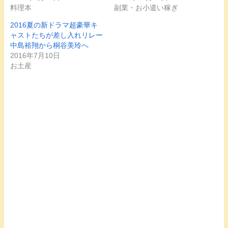
有
ク
有
料理本
副業・お小遣い稼ぎ
(
リ
(
新
ッ
新
し
ク
し
2016夏の新ドラマ超豪華キ
い
し
い
ウ
て
ウ
ャストたちが差し入れリレー
ィ
く
ィ
中島裕翔から桐谷美玲へ
ン
だ
ン
ド
さ
ド
2016年7月10日
ウ
い
ウ
で
(
で
お土産
開
新
開
き
し
き
ま
い
ま
す
ウ
す
)
ィ
)
ン
ド
ウ
で
開
き
ま
す
)