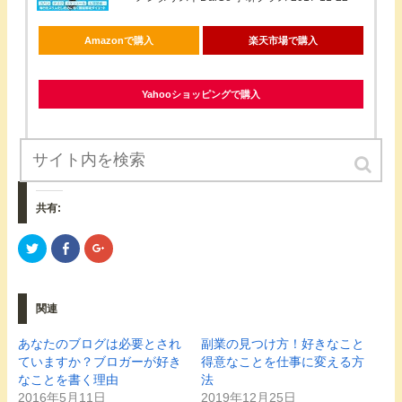
Amazonで購入
楽天市場で購入
Yahooショッピングで購入
共有:
ク
F
ク
リ
a
リ
ッ
c
ッ
ク
e
ク
し
b
し
て
o
て
関連
T
o
G
w
k
o
i
で
o
t
共
g
あなたのブログは必要とされ
副業の見つけ方！好きなこと
t
有
l
ていますか？ブロガーが好き
得意なことを仕事に変える方
e
す
e
r
る
+
なことを書く理由
法
で
に
で
共
は
共
2016年5月11日
2019年12月25日