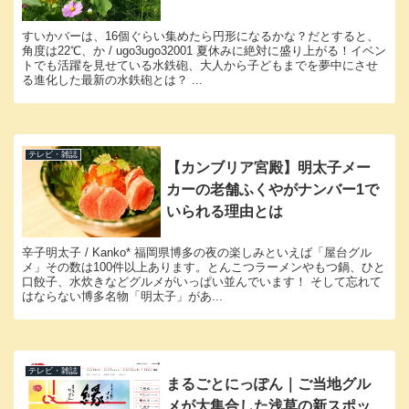
すいかバーは、16個ぐらい集めたら円形になるかな？だとすると、
角度は22℃、か / ugo3ugo32001 夏休みに絶対に盛り上がる！イベン
トでも活躍を見せている水鉄砲、大人から子どもまでを夢中にさせ
る進化した最新の水鉄砲とは？ ...
テレビ・雑誌
【カンブリア宮殿】明太子メー
カーの老舗ふくやがナンバー1で
いられる理由とは
辛子明太子 / Kanko* 福岡県博多の夜の楽しみといえば「屋台グル
メ」その数は100件以上あります。とんこつラーメンやもつ鍋、ひと
口餃子、水炊きなどグルメがいっぱい並んでいます！ そして忘れて
はならない博多名物「明太子」があ...
テレビ・雑誌
まるごとにっぽん｜ご当地グル
メが大集合した浅草の新スポッ