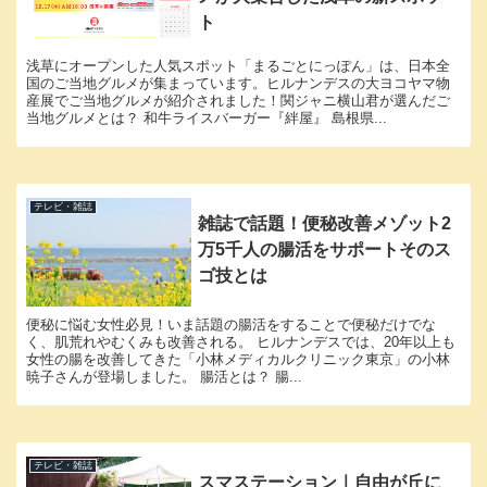
ト
浅草にオープンした人気スポット「まるごとにっぽん」は、日本全
国のご当地グルメが集まっています。ヒルナンデスの大ヨコヤマ物
産展でご当地グルメが紹介されました！関ジャニ横山君が選んだご
当地グルメとは？ 和牛ライスバーガー『絆屋』 島根県...
テレビ・雑誌
雑誌で話題！便秘改善メゾット2
万5千人の腸活をサポートそのス
ゴ技とは
便秘に悩む女性必見！いま話題の腸活をすることで便秘だけでな
く、肌荒れやむくみも改善される。 ヒルナンデスでは、20年以上も
女性の腸を改善してきた「小林メディカルクリニック東京」の小林
暁子さんが登場しました。 腸活とは？ 腸...
テレビ・雑誌
スマステーション｜自由が丘に