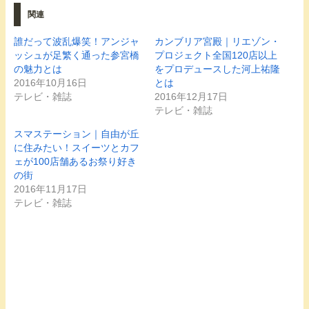
て
o
て
関連
T
o
G
w
k
o
i
で
o
t
共
g
誰だって波乱爆笑！アンジャ
カンブリア宮殿｜リエゾン・
t
有
l
ッシュが足繁く通った参宮橋
プロジェクト全国120店以上
e
す
e
r
る
+
の魅力とは
をプロデュースした河上祐隆
で
に
で
共
は
共
2016年10月16日
とは
有
ク
有
テレビ・雑誌
2016年12月17日
(
リ
(
新
ッ
新
テレビ・雑誌
し
ク
し
い
し
い
ウ
て
ウ
スマステーション｜自由が丘
ィ
く
ィ
に住みたい！スイーツとカフ
ン
だ
ン
ド
さ
ド
ェが100店舗あるお祭り好き
ウ
い
ウ
で
(
で
の街
開
新
開
2016年11月17日
き
し
き
ま
い
ま
テレビ・雑誌
す
ウ
す
)
ィ
)
ン
ド
ウ
で
開
き
ま
す
)