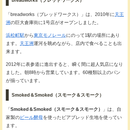
breadworks（ブレッドワークス）
「breadworks（ブレッドワークス）」は、2010年に
天王
洲
の巨大倉庫街に1号店がオープンしました。
浜松町駅
から
東京モノレール
にのって1駅の場所にあり
ます。
天王洲
運河を眺めながら、店内で食べることも出
来ます。
2012年に表参道に進出すると、瞬く間に超人気店になり
ました。朝8時から営業しています。60種類以上のパン
が揃っています。
Smoked＆Smoked（スモーク＆スモーク）
「
Smoked＆Smoked（スモーク＆スモーク）
」は、自
家製の
ビール酵母
を使ったビアブレッド生地を使ってい
ます。