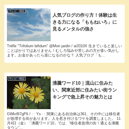
テレビ・雑誌
人気ブログの作り方！体験は生
きる力になる「ももねいろ」に
見るメンタルの強さ
Trèfle "Trifolium bifidum" @Mon jardin / ai3310X 生きていると楽しい
ことばかりではありません！むしろ悩みや苦しみの方が多い気がし
ます。お金があったら楽になるのかな？ 人気ブログ「も...
テレビ・雑誌
沸騰ワード10｜流山に住みた
い、関東近郊に住みたい街ラン
キングで急上昇その魅力とは
GWkr8I7gP6 / : : Ys : : 関東にある自治体は361、その中には移住者
が急増する街があります。人を惹き付けるワケを調査しました。 11
月4日（金）「沸騰ワード10」では、“移住者急増の街！通える沸騰
タウン”...