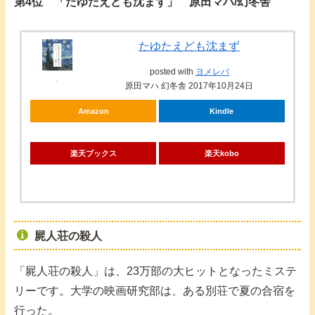
第4位 「たゆたえども沈まず」 原田マハ/幻冬舎
たゆたえども沈まず
posted with
ヨメレバ
原田マハ 幻冬舎 2017年10月24日
Amazon
Kindle
楽天ブックス
楽天kobo
屍人荘の殺人
「屍人荘の殺人」は、23万部の大ヒットとなったミステ
リーです。大学の映画研究部は、ある別荘で夏の合宿を
行った。