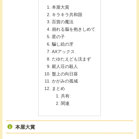
本屋大賞
キラキラ共和国
百貨の魔法
崩れる脳を抱きしめて
星の子
騙し絵の牙
AXアックス
たゆたえども沈まず
屍人荘の殺人
盤上の向日葵
かがみの孤城
まとめ
共有:
関連
本屋大賞