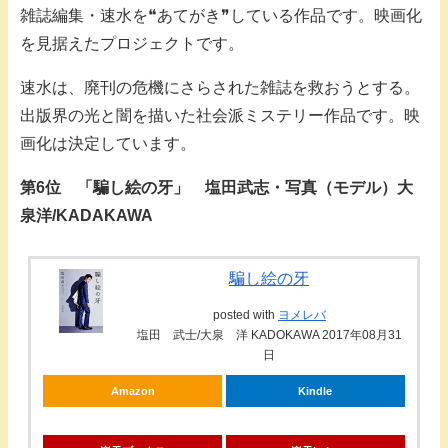
雑誌編集・速水を❝あてがき❞している作品です。映画化
を見据えたプロジェクトです。
速水は、廃刊の危機にさらされた雑誌を救おうとする。
出版界の光と闇を描いた社会派ミステリー作品です。映
画化は決定しています。
第6位 「騙し絵の牙」 塩田武志・写真（モデル）大
泉洋/KADAKAWA
騙し絵の牙
posted with
ヨメレバ
塩田 武士/大泉 洋 KADOKAWA 2017年08月31
日
Amazon
Kindle