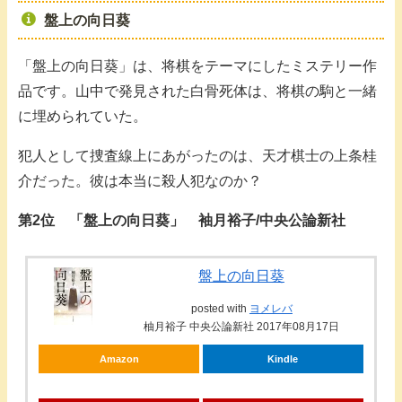
盤上の向日葵
「盤上の向日葵」は、将棋をテーマにしたミステリー作
品です。山中で発見された白骨死体は、将棋の駒と一緒
に埋められていた。
犯人として捜査線上にあがったのは、天才棋士の上条桂
介だった。彼は本当に殺人犯なのか？
第2位 「盤上の向日葵」 袖月裕子/中央公論新社
盤上の向日葵
posted with
ヨメレバ
柚月裕子 中央公論新社 2017年08月17日
Amazon
Kindle