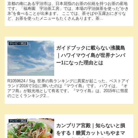
京都の南にある宇治市は、日本屈指のお茶の伝統を持つお茶の産地
です。「福寿園 宇治茶工房」では、本場の宇治抹茶を使った“かき
氷”を食べることが出来ます。 ここでは、茶そばや玉露おにぎりな
ど、お茶を使ったメニューもたくさんあります。茶...
テレビ・雑誌
ガイドブックに載らない沸騰島
｜ハワイマウイ島が世界ナンバ
ー1になった理由とは
R1059624 / Sig. 世界の島ランキングに異変が起こった、ベストアイ
ランド2016で1位に輝いたのは『マウイ島』です。 ハワイは、『オ
アフ島』が観光地として有名です。『マウイ島』は、2015年に彗星
のごとくランキング2...
テレビ・雑誌
カンブリア宮殿｜知らないと損
をする！糖質カットいちやまマ