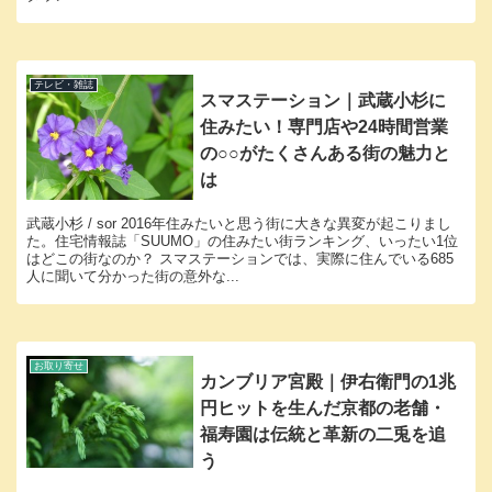
テレビ・雑誌
スマステーション｜武蔵小杉に
住みたい！専門店や24時間営業
の○○がたくさんある街の魅力と
は
武蔵小杉 / sor 2016年住みたいと思う街に大きな異変が起こりまし
た。住宅情報誌「SUUMO」の住みたい街ランキング、いったい1位
はどこの街なのか？ スマステーションでは、実際に住んでいる685
人に聞いて分かった街の意外な...
お取り寄せ
カンブリア宮殿｜伊右衛門の1兆
円ヒットを生んだ京都の老舗・
福寿園は伝統と革新の二兎を追
う