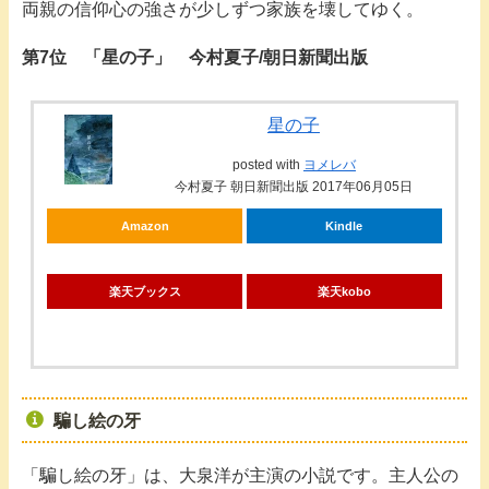
両親の信仰心の強さが少しずつ家族を壊してゆく。
第7位 「星の子」 今村夏子/朝日新聞出版
星の子
posted with
ヨメレバ
今村夏子 朝日新聞出版 2017年06月05日
Amazon
Kindle
楽天ブックス
楽天kobo
騙し絵の牙
「騙し絵の牙」は、大泉洋が主演の小説です。主人公の