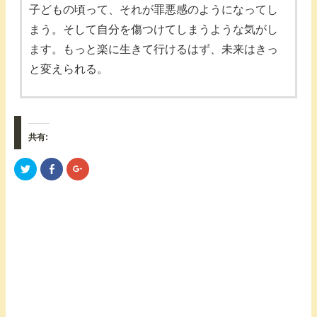
子どもの頃って、それが罪悪感のようになってし
まう。そして自分を傷つけてしまうような気がし
ます。もっと楽に生きて行けるはず、未来はきっ
と変えられる。
共有:
ク
F
ク
リ
a
リ
ッ
c
ッ
ク
e
ク
し
b
し
て
o
て
T
o
G
w
k
o
i
で
o
t
共
g
t
有
l
e
す
e
r
る
+
で
に
で
共
は
共
有
ク
有
(
リ
(
新
ッ
新