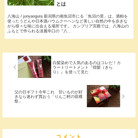
とは
八海山 / junyaogura 新潟県の南魚沼市にる「魚沼の里」は、酒粕を
使ったうどんや日本酒バウムクーヘンなど美しい自然の中を歩きな
がら様々な味に出会える場所です。 カンブリア宮殿では、八海山の
ふもとで作られる淡麗辛口の『八...
白髪染めで人気のあるのはコレだ！カ
ラートリートメント『煌髪（きら
り）』を使って見た
父の日ギフト今年これ 甘いものが好
きなら迷わず買おう「りんご村の収穫
祭」
コメント