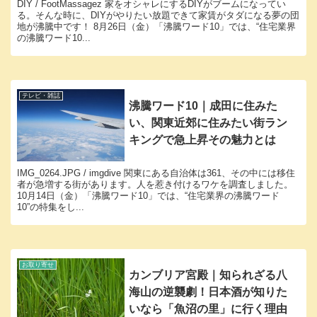
DIY / FootMassagez 家をオシャレにするDIYがブームになってい
る。そんな時に、DIYがやりたい放題できて家賃がタダになる夢の団
地が沸騰中です！ 8月26日（金）「沸騰ワード10」では、“住宅業界
の沸騰ワード10...
テレビ・雑誌
沸騰ワード10｜成田に住みた
い、関東近郊に住みたい街ラン
キングで急上昇その魅力とは
IMG_0264.JPG / imgdive 関東にある自治体は361、その中には移住
者が急増する街があります。人を惹き付けるワケを調査しました。
10月14日（金）「沸騰ワード10」では、“住宅業界の沸騰ワード
10”の特集をし...
お取り寄せ
カンブリア宮殿｜知られざる八
海山の逆襲劇！日本酒が知りた
いなら「魚沼の里」に行く理由