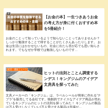
本
【お金の本】一生つきあうお金
の考え方が身に付くおすすめ本
を5冊紹介！
お金のことって知っているようで知らないことってありませんか？
しっかり勉強することで得することがたくさんあったりします。 お
金は生活にはかかせないもの、社会に出たら否が応でも思い知らさ
れます。でもなぜか学校では勉強しないものです...
経済・通販ニュース
ヒットの法則とことん調査する
ンデス！キングジムのアイデア
文房具を探ってみた
文具メーカーの「キングジム」は、ラベルシールが簡単に作れる“テ
プラ”を販売してる会社です。独創的でナイスなアイデア商品が売れ
ているキングジムのヒットの法則を探ってみた！ キングジムの製品
は万人受けしなくていい!万人受けする製品は市場が...