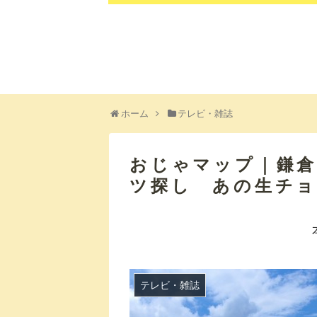
ホーム
テレビ・雑誌
おじゃマップ｜鎌倉
ツ探し あの生チ
テレビ・雑誌