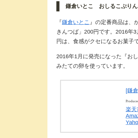
鎌倉いとこ おしるこぷりん
『
鎌倉いとこ
』の定番商品は、
きんつば」200円です。2016
円は、食感がクセになるお菓子
2016年1月に発売になった『お
みたての卵を使っています。
[鎌
Produce
楽天
Ama
Ya