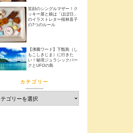
笑顔のシングルマザー！ク
ッキー屋と娘は「ほぼ日」
のイラストレター桜林直子
の7つのルール
【沸騰ワード】下甑島（し
もこしきじま）に行きた
い！秘境ジュラシックパー
クとUFOの島
カテゴリー