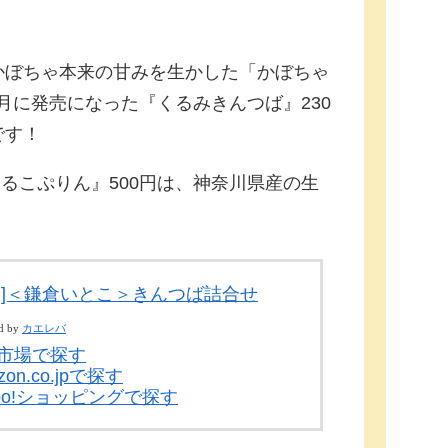
かぼちゃ本来の甘みを生かした「かぼちゃ
年3月に発売になった『くるみきんつば』230
です！
しるこぷりん』500円は、神奈川県産の生
倉]＜鎌倉いとこ＞きんつば詰合せ
d by
カエレバ
市場で探す
zon.co.jpで探す
hoo!ショッピングで探す