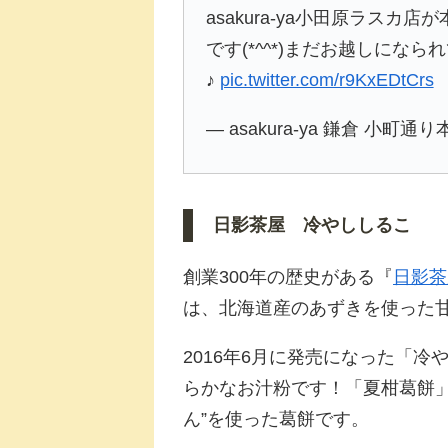
asakura-ya小田原ラス
です(*^^*)まだお越しにな
♪
pic.twitter.com/r9KxEDtCrs
— asakura-ya 鎌倉 小町通り本
日影茶屋 冷やししるこ
創業300年の歴史がある『
日影茶
は、北海道産のあずきを使った
2016年6月に発売になった「冷
らかなお汁粉です！「夏柑葛餅」
ん”を使った葛餅です。