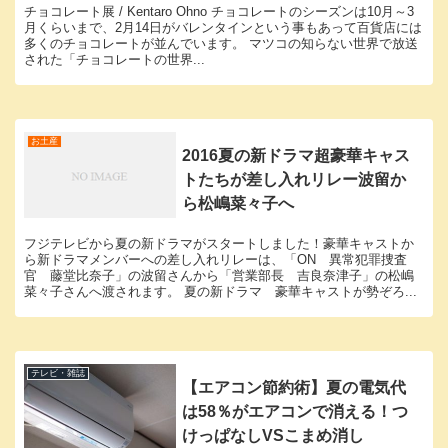
チョコレート展 / Kentaro Ohno チョコレートのシーズンは10月～3
月くらいまで、2月14日がバレンタインという事もあって百貨店には
多くのチョコレートが並んでいます。 マツコの知らない世界で放送
された「チョコレートの世界...
お土産
2016夏の新ドラマ超豪華キャス
トたちが差し入れリレー波留か
ら松嶋菜々子へ
フジテレビから夏の新ドラマがスタートしました！豪華キャストか
ら新ドラマメンバーへの差し入れリレーは、「ON 異常犯罪捜査
官 藤堂比奈子」の波留さんから「営業部長 吉良奈津子」の松嶋
菜々子さんへ渡されます。 夏の新ドラマ 豪華キャストが勢ぞろ...
テレビ・雑誌
【エアコン節約術】夏の電気代
は58％がエアコンで消える！つ
けっぱなしVSこまめ消し