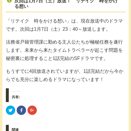
次回は1月7日（土）放送！ リテイク 時をかけ
る想い
「リテイク 時をかける想い」は、現在放送中のドラマ
です。次回は1月7日（土）23：40～放送します。
法務省戸籍管理課に勤める主人公たちが極秘任務を遂行
します。未来から来たタイムトラベラーが起こす問題を
秘密裏に処理すること1話完結のSFドラマです。
もうすでに4回放送されていますが、1話完結だから今か
らでも充分に楽しめるドラマになっています！
共有:
ク
F
ク
リ
a
リ
ッ
c
ッ
ク
e
ク
し
b
し
て
o
て
関連
T
o
G