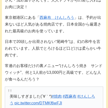
さん・浅野温子さんです。大人ドラマからの差し入れは
お肉に決定！
東京都港区にある「
西麻布 けんしろう
」は、予約が出
来ないほど人気がある焼肉店です。日本全国から厳選さ
れた最高級のお肉を使っています。
日本で20頭しか出荷されない“尾崎牛”は、幻の和牛を言
われています。人肌でとろけるほど口どけは柔らかい牛
肉です。
常連のお客様だけの裏メニュー“けんしろう焼き サンド
ウィッチ”、何と1人前が13,000円と高級です。どんな人
が食べるんだろう？
美味しすぎました(´∀｀*)
#焼肉
#西麻布
#けんしろ
う
pic.twitter.com/DTMKf6wFJI