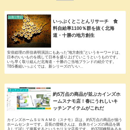
お取り寄せ
いっぷくとことんリサーチ 食
料自給率1100％群を抜く北海
道・十勝の地方創生
安倍総理の所信表明演説にもあった“地方創生”というキーワードは、
日本のいいものを残して日本を盛り上げていこうというものです。
いち早く取り組んだ北海道・十勝のご当地ブランドの紹介です。
TBS番組いっぷくでは、新シリーズの“いい...
キッチングッズ
約5万点の商品が並ぶカインズホ
ームスナモ店！春にうれしいキ
ッチンアイテムがこれだ
カインズホームＳＵＮＡＭＯ（スナモ）店は、約5万点の商品が揃う
ホームセンターです。店長の曽根さんは、自身カインズの商品を購
入して試して接客するというカリスマ店長です。 約3700種類あるキ