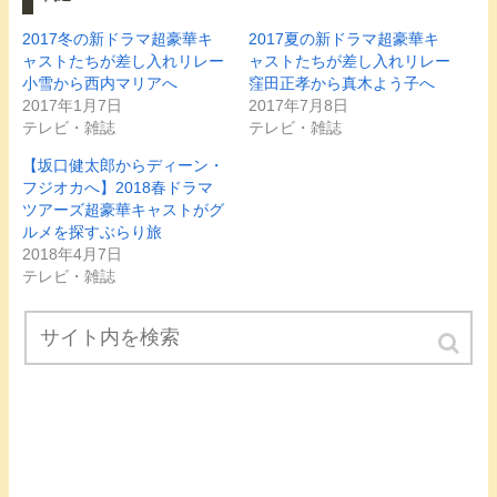
w
k
o
i
で
o
t
共
g
2017冬の新ドラマ超豪華キ
2017夏の新ドラマ超豪華キ
t
有
l
ャストたちが差し入れリレー
ャストたちが差し入れリレー
e
す
e
r
る
+
小雪から西内マリアへ
窪田正孝から真木よう子へ
で
に
で
共
は
共
2017年1月7日
2017年7月8日
有
ク
有
テレビ・雑誌
テレビ・雑誌
(
リ
(
新
ッ
新
し
ク
し
【坂口健太郎からディーン・
い
し
い
ウ
て
ウ
フジオカへ】2018春ドラマ
ィ
く
ィ
ツアーズ超豪華キャストがグ
ン
だ
ン
ド
さ
ド
ルメを探すぶらり旅
ウ
い
ウ
で
(
で
2018年4月7日
開
新
開
テレビ・雑誌
き
し
き
ま
い
ま
す
ウ
す
)
ィ
)
ン
ド
ウ
で
開
き
ま
す
)