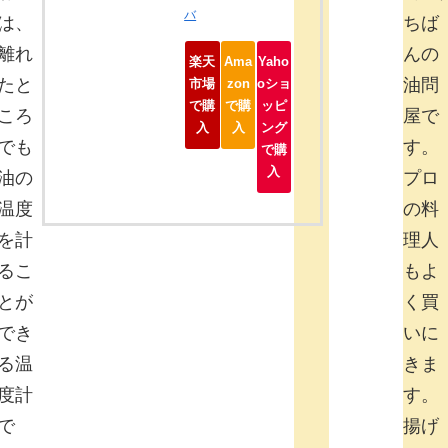
バ
は、
ちば
離れ
んの
楽天
Ama
Yaho
たと
油問
市場
zon
oショ
で購
で購
ッピ
ころ
屋で
入
入
ング
でも
す。
で購
入
油の
プロ
温度
の料
を計
理人
るこ
もよ
とが
く買
でき
いに
る温
きま
度計
す。
で
揚げ