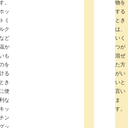
す。
物を
ホッ
する
トミ
とき
ルク
は、
など
いく
温か
つが
いも
混ぜ
のを
た方
計る
がい
とき
いと
に便
言い
利な
ま
キッ
す。
チン
グッ