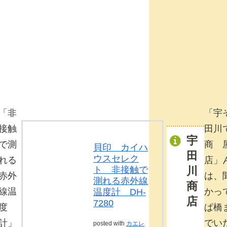
「非
「宇
接触
田川
宇
で測
商
貝印 カイハ
田
ウスセレク
れる
店」
ト 非接触で
川
赤外
は、
測れる赤外線
商
線温
かっ
温度計 DH-
店
7280
度
ぱ橋
計」
でい
posted with
カエレ