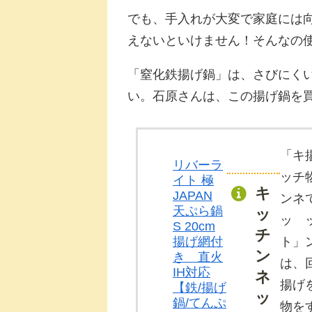
でも、手入れが大変で家庭には
えないといけません！そんなの
「窒化鉄揚げ鍋」は、さびにく
い。石原さんは、この揚げ鍋を買
「キ
リバーラ
ッチ
イト 極
キ
JAPAN
ンネ
天ぷら鍋
ッ
ッ
S 20cm
チ
揚げ網付
ト」
ン
き 直火
は、
IH対応
ネ
揚げ
【鉄/揚げ
ッ
鍋/てんぷ
物を