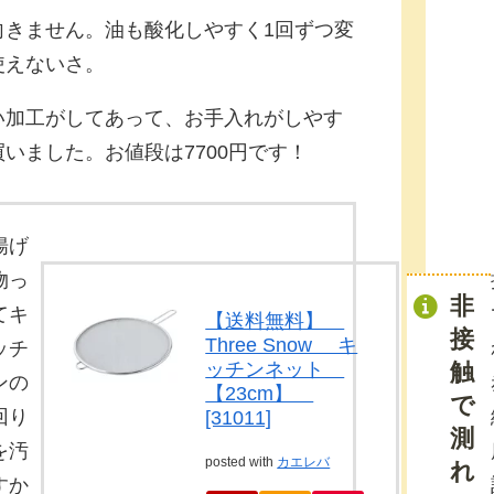
向きません。油も酸化しやすく1回ずつ変
使えないさ。
い加工がしてあって、お手入れがしやす
いました。お値段は7700円です！
揚げ
物っ
非
てキ
【送料無料】
接
Three Snow キ
ッチ
ッチンネット
触
ンの
【23cm】
で
回り
[31011]
測
を汚
posted with
カエレバ
れ
すか