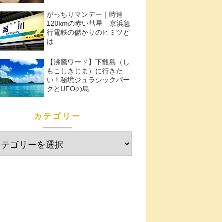
がっちりマンデー｜時速
120kmの赤い彗星 京浜急
行電鉄の儲かりのヒミツと
は
【沸騰ワード】下甑島（し
もこしきじま）に行きた
い！秘境ジュラシックパー
クとUFOの島
カテゴリー