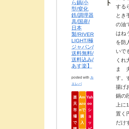
ト
ら鍋/小
する
型/窒化
鉄/調理器
とき
具/国産/
の油
日本
はね
製/RIVER
LIGHT/極
を防
ジャパン/
いで
送料無料/
送料込み/
くれ
あす楽】
ま
す。
posted with
カ
エレバ
揚げ
鍋の
楽
Am
Yah
天
azo
oo
上に
1
市
nで
シ
置く
場
購
ョ
だけ
で
入
ッ
購
ピ