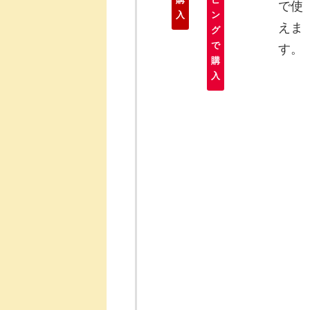
で使
入
ン
えま
グ
で
す。
購
入