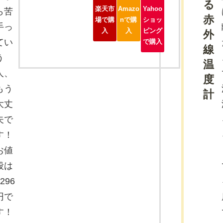
る
楽天市
Amazo
Yahoo
ら苦
赤
場で購
nで購
ショッ
手っ
入
入
ピング
外
てい
で購入
線
う
温
人、
度
もう
計
大丈
夫で
す！
お値
段は
296
円で
す！