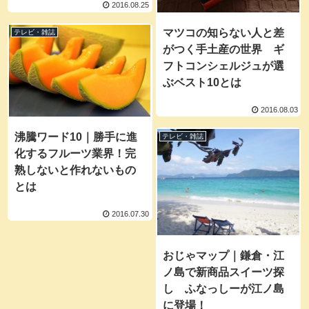
2016.08.25
マツコの知らない人と差
テレビ・雑誌
がつく手土産の世界 ギ
フトコンシェルジュが選
ぶベスト10とは
2016.08.03
沸騰ワード10｜勝手に進
テレビ・雑誌
化するフルーツ業界！完
熟しないと作れないもの
とは
2016.07.30
おじゃマップ｜鎌倉・江
ノ島で新商品スイーツ探
し ふなっしーが江ノ島
に登場！