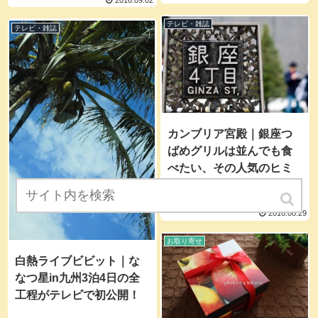
2016.09.02
テレビ・雑誌
テレビ・雑誌
カンブリア宮殿｜銀座つ
ばめグリルは並んでも食
べたい、その人気のヒミ
ツとは
2016.08.29
お取り寄せ
白熱ライブビビット｜な
なつ星in九州3泊4日の全
工程がテレビで初公開！