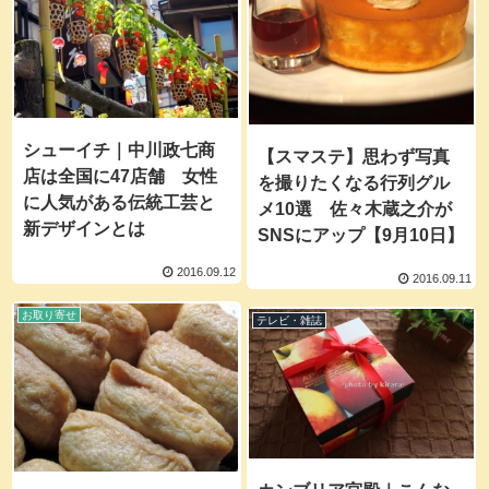
シューイチ｜中川政七商
【スマステ】思わず写真
店は全国に47店舗 女性
を撮りたくなる行列グル
に人気がある伝統工芸と
メ10選 佐々木蔵之介が
新デザインとは
SNSにアップ【9月10日】
2016.09.12
2016.09.11
お取り寄せ
テレビ・雑誌