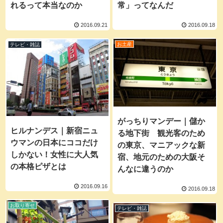
常」ってなんだ
れるって本当なのか
2016.09.18
2016.09.21
お土産
テレビ・雑誌
がっちりマンデー｜儲か
ヒルナンデス｜新宿ニュ
る地下街 観光客のため
ウマンの日本にココだけ
の東京、マニアックな新
しかない！女性に大人気
宿、地元のための大阪そ
の本格ピザとは
んなに違うのか
2016.09.16
2016.09.18
お取り寄せ
テレビ・雑誌