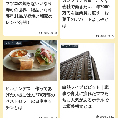
カンブリア宮殿｜こんな
マツコの知らないいなり
会社で働きたい！年7000
寿司の世界 絶品いなり
万円を従業員に渡す お
寿司11品が登場と和家の
菓子のデパートよしやと
レシピ公開！
は
2016.09.08
2016.09.05
テレビ・雑誌
テレビ・雑誌
白熱ライブビビット｜家
ヒルナンデス｜作ってあ
事や育児に疲れたママた
げたい彼ごはん370万部の
ちに人気があるホテルで
ベストセラーの自宅キッ
ご褒美朝食とは
チンとは
2016.08.31