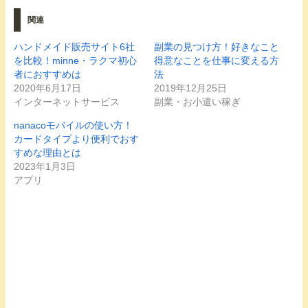
し
b
し
て
o
て
関連
T
o
G
w
k
o
i
で
o
t
共
g
ハンドメイド販売サイト6社
副業の見つけ方！好きなこと
t
有
l
を比較！minne・ラクマ初心
得意なことを仕事に変える方
e
す
e
r
る
+
者におすすめは
法
で
に
で
共
は
共
2020年6月17日
2019年12月25日
有
ク
有
インターネットサービス
副業・お小遣い稼ぎ
(
リ
(
新
ッ
新
し
ク
し
nanacoモバイルの使い方！
い
し
い
ウ
て
ウ
カードタイプより便利でおす
ィ
く
ィ
すめな理由とは
ン
だ
ン
ド
さ
ド
2023年1月3日
ウ
い
ウ
で
(
で
アプリ
開
新
開
き
し
き
ま
い
ま
す
ウ
す
)
ィ
)
ン
ド
ウ
で
開
き
ま
す
)