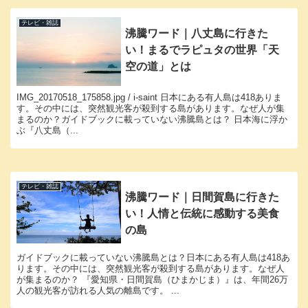
テレビ・雑誌
沸騰ワード｜八丈島に行きた
い！まるでラピュタの世界「天
空の道」とは
IMG_20170518_175858.jpg / i-saint 日本にある有人島は418ありま
す。その中には、突然観光客が殺到する島があります。なぜ人が集
まるのか？ガイドブックに載っていない沸騰島とは？ 日本海に浮か
ぶ『八丈島（...
テレビ・雑誌
沸騰ワード｜日間賀島に行きた
い！人情と伝統に感動する美食
の島
ガイドブックに載っていない沸騰島とは？日本にある有人島は418あ
ります。その中には、突然観光客が殺到する島があります。なぜ人
が集まるのか？ 『愛知県・日間賀島（ひまかじま）』は、年間26万
人の観光客が訪れる人気の離島です。 ...