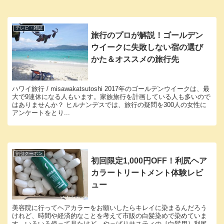
テレビ・雑誌
旅行のプロが解説！ゴールデン
ウイークに失敗しない宿の選び
かた＆オススメの旅行先
ハワイ旅行 / misawakatsutoshi 2017年のゴールデンウイークは、最
大で9連休になる人もいます。家族旅行を計画している人も多いので
はありませんか？ ヒルナンデスでは、旅行の疑問を300人の女性に
アンケートをとり...
割引クーポン
初回限定1,000円OFF！利尻ヘア
カラートリートメント体験レビ
ュー
美容院に行ってヘアカラーをお願いしたらキレイに染まるんだろう
けれど、時間や経済的なことを考えて市販の白髪染めで染めていま
す。いろいろ使って見たけど、やっぱりサスティの［白髪用］利尻