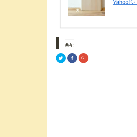
Yahoo
共有:
ク
F
ク
リ
a
リ
ッ
c
ッ
ク
e
ク
し
b
し
て
o
て
T
o
G
w
k
o
i
で
o
t
共
g
t
有
l
e
す
e
r
る
+
で
に
で
共
は
共
有
ク
有
(
リ
(
新
ッ
新
し
ク
し
い
し
い
ウ
て
ウ
ィ
く
ィ