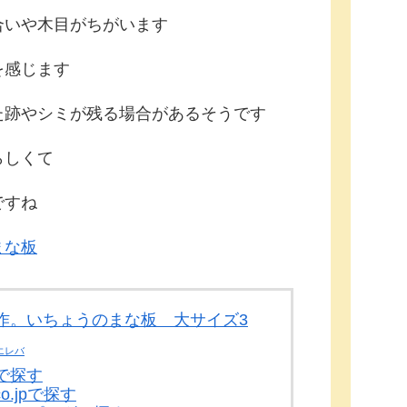
合いや木目がちがいます
を感じます
た跡やシミが残る場合があるそうです
らしくて
ですね
まな板
作。いちょうのまな板 大サイズ3
エレバ
で探す
co.jpで探す