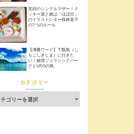
笑顔のシングルマザー！ク
ッキー屋と娘は「ほぼ日」
のイラストレター桜林直子
の7つのルール
【沸騰ワード】下甑島（し
もこしきじま）に行きた
い！秘境ジュラシックパー
クとUFOの島
カテゴリー