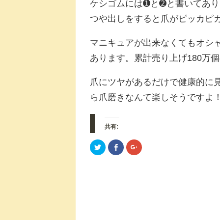
ケシゴムには➊と➋と書いてあり
つや出しをすると爪がピッカピ
マニキュアが出来なくてもオシ
あります。累計売り上げ180万
爪にツヤがあるだけで健康的に
ら爪磨きなんて楽しそうですよ
共有:
ク
F
ク
リ
a
リ
ッ
c
ッ
ク
e
ク
し
b
し
て
o
て
T
o
G
w
k
o
i
で
o
t
共
g
t
有
l
e
す
e
r
る
+