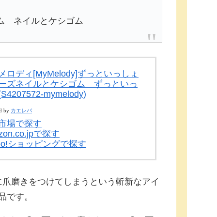
ム ネイルとケシゴム
メロディ[MyMelody]ずっといっしょ
ーズネイルとケシゴム ずっといっ
S4207572-mymelody)
d by
カエレバ
市場で探す
zon.co.jpで探す
hoo!ショッピングで探す
に爪磨きをつけてしまうという斬新なアイ
品です。