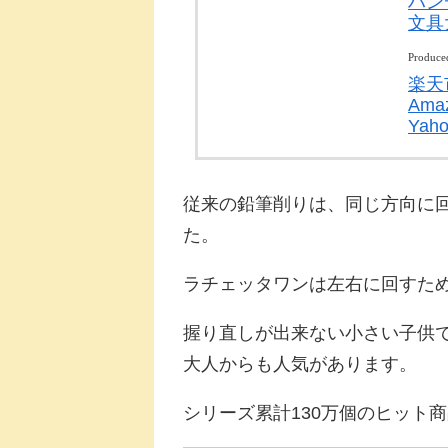
ハンデ
文具
Produce
楽天
Ama
Ya
従来の鉛筆削りは、同じ方向に
た。
ラチェッタワンは左右に回すた
握り直しが出来ない小さい子供
大人からも人気があります。
シリーズ累計130万個のヒット