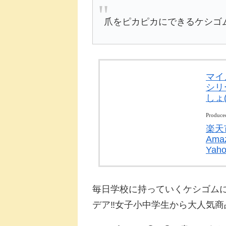
爪をピカピカにできるケシゴ
マイ
シリ
しょ(
Produce
楽天
Ama
Ya
毎日学校に持っていくケシゴム
デア‼女子小中学生から大人気商