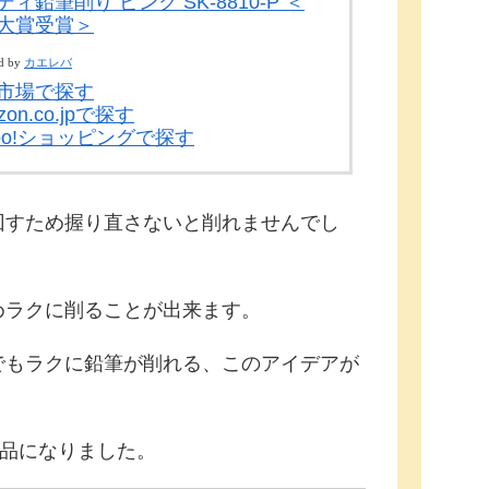
ィ鉛筆削り ピンク SK-8810-P ＜
大賞受賞＞
d by
カエレバ
市場で探す
zon.co.jpで探す
hoo!ショッピングで探す
回すため握り直さないと削れませんでし
めラクに削ることが出来ます。
でもラクに鉛筆が削れる、このアイデアが
商品になりました。