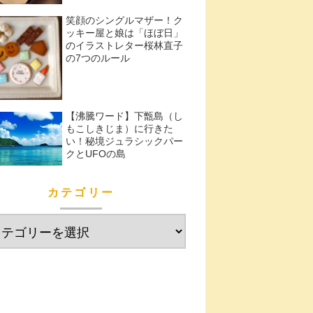
笑顔のシングルマザー！ク
ッキー屋と娘は「ほぼ日」
のイラストレター桜林直子
の7つのルール
【沸騰ワード】下甑島（し
もこしきじま）に行きた
い！秘境ジュラシックパー
クとUFOの島
カテゴリー