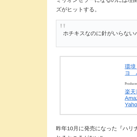
ミリオンセラーになるのには理
ズがヒットする。
ホチキスなのに針がいらない
環境
ヨ 
Produce
楽天
Ama
Ya
昨年10月に発売になった『ハリ