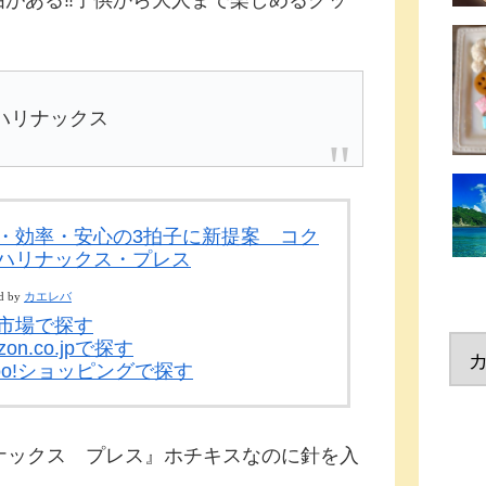
由がある‼子供から大人まで楽しめるグッ
ハリナックス
・効率・安心の3拍子に新提案 コク
ハリナックス・プレス
d by
カエレバ
市場で探す
zon.co.jpで探す
hoo!ショッピングで探す
ナックス プレス』ホチキスなのに針を入